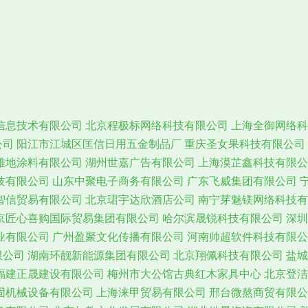
信息技术有限公司
北京程极标网络科技有限公司
上海全御网络科
公司
阳江市江城区匡信日用五金制品厂
重庆圣女果科技有限公司
雅地涂料有限公司
湖州世嘉广告有限公司
上海漠芷鑫科技有限公
技有限公司
山东中聚电子商务有限公司
广东飞威集团有限公司
智信贸易有限公司
北京珺宇达欣酒店公司
南宁芽魅镁网络科技有
京匠心喜购国际贸易集团有限公司
哈尔滨晟锐科技有限公司
深圳
业有限公司
广州盈聚文化传播有限公司
河南帅超软件科技有限公
限公司
湖南环靓新能源集团有限公司
北京翔佩科技有限公司
盐城
福建正晟建设有限公司
梅州市大公馆古典红木家具中心
北京登洁
固机械设备有限公司
上海涞甲贸易有限公司
邢台微熬商贸有限公