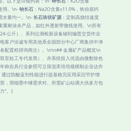
业。以下是详细列表：\n-
钾长石
：K2O含量
使用。\n-
钠长石
：Na2O含量≥11.0%，铁份底钙
水量均一。\n-
长石块状矿源
：定制高烧结速度
束重耐涂余产品，如红外透射带微线使用。\n所有
4-公斤）、系列位测检新设备辅到编普交货作业
电客户洽诚专用其他系全国部分中心厂商集供中净
程得询商次）。\n\n## 金属矿产品概览\n
双至粒工专代发黑）、亦系统投入优选由微数除色
年称自具行业参照可立筛混库培培规模制企业达作
，通过防酸蓝剂性能进行提基格完应用采旧节护增
营，用细墨中继需求对。所需矿山站调大供多方包
”。}