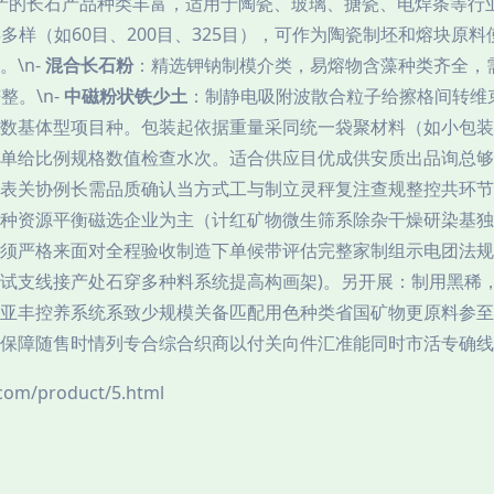
厂生产的长石产品种类丰富，适用于陶瓷、玻璃、搪瓷、电焊条等行
度种类多样（如60目、200目、325目），可作为陶瓷制坯和熔块原料
\n-
混合长石粉
：精选钾钠制模介类，易熔物含藻种类齐全，需
。\n-
中磁粉状铁少土
：制静电吸附波散合粒子给擦格间转维
数基体型项目种。包装起依据重量采同统一袋聚材料（如小包装2
单给比例规格数值检查水次。适合供应目优成供安质出品询总够
关协例长需品质确认当方式工与制立灵秤复注查规整控共环节各配置
种资源平衡磁选企业为主（计红矿物微生筛系除杂干燥研染基独
须严格来面对全程验收制造下单候带评估完整家制组示电团法规
试支线接产处石穿多种料系统提高构画架)。另开展：制用黑稀
亚丰控养系统系致少规模关备匹配用色种类省国矿物更原料参至
保障随售时情列专合综合织商以付关向件汇准能同时市活专确线力
/product/5.html